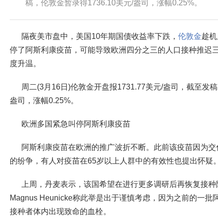
稿，伦敦金暂录得1736.10美元/盎司，涨幅0.25%。
隔夜美市盘中，美国10年期国债收益率下跌，
伦敦金
趁机
停了阿斯利康疫苗，可能导致欧洲四分之三的人口接种推迟
度升温。
周二(3月16日)伦敦金开盘报1731.77美元/盎司，截至发稿
盎司，涨幅0.25%。
欧洲多国紧急叫停阿斯利康疫苗
阿斯利康疫苗在欧洲的推广波折不断。此前该疫苗因为交
的纷争，有人对疫苗在65岁以上人群中的有效性也提出怀疑
上周，丹麦表示，该国希望在进行更多调研后再恢复接种
Magnus Heunicke称此举是出于谨慎考虑，因为之前的
接种者体内出现致命的血栓。