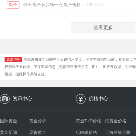
银子
银子
银子多少钱一克
银子价格
·
2026-05-05
查看更多
免责声明
本站发布此文目的在于促进信息交流，不存在盈利性目的，此文观点
权归属于原作者，不保证该信息（包括但不限于文字、图片、图表及数据）的准确
根据，据此操作风险自担。
资讯中心
价格中心
国际黄金
黄金分析
黄金T+D价格
纸黄金价格
黄金新闻
现货黄金
纸白银价格
上海白银价格