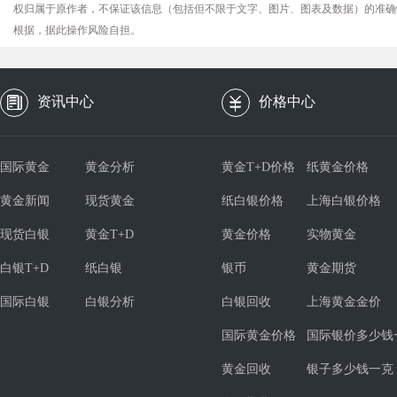
权归属于原作者，不保证该信息（包括但不限于文字、图片、图表及数据）的准确
根据，据此操作风险自担。
资讯中心
价格中心
国际黄金
黄金分析
黄金T+D价格
纸黄金价格
黄金新闻
现货黄金
纸白银价格
上海白银价格
现货白银
黄金T+D
黄金价格
实物黄金
白银T+D
纸白银
银币
黄金期货
国际白银
白银分析
白银回收
上海黄金金价
国际黄金价格
国际银价多少钱
黄金回收
银子多少钱一克