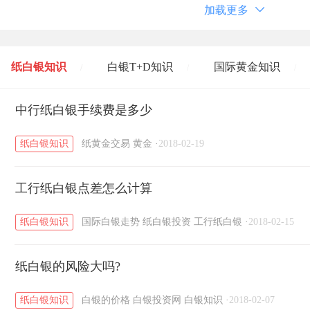
加载更多
纸白银知识
白银T+D知识
国际黄金知识
/
/
/
黄金T+D知识
中行纸白银手续费是多少
粤贵银知识
国际白银知识
/
/
/
纸白银知识
纸黄金交易
黄金
·
2018-02-19
工行纸白银点差怎么计算
纸白银知识
国际白银走势
纸白银投资
工行纸白银
·
2018-02-15
纸白银的风险大吗?
纸白银知识
白银的价格
白银投资网
白银知识
·
2018-02-07