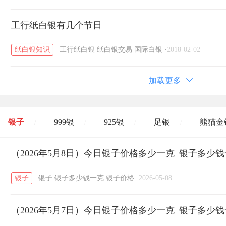
工行纸白银有几个节日
纸白银知识
工行纸白银
纸白银交易
国际白银
·
2018-02-02
加载更多
银子
999银
925银
足银
熊猫金
/
/
/
/
开国纪念币
（2026年5月8日）今日银子价格多少一克_银子多少
大清银币
长城币
老
/
/
/
银子
银子
银子多少钱一克
银子价格
·
2026-05-08
菜百
周生生
周大生
周六福
六
/
/
/
/
（2026年5月7日）今日银子价格多少一克_银子多少
六福
金至尊
潮宏基
亚一金店
/
/
/
/