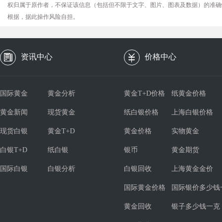
权归属于原作者，不保证该信息（包括但不限于文字、图片、图表及数据）的准确
根据，据此操作风险自担。
资讯中心
价格中心
国际黄金
黄金分析
黄金T+D价格
纸黄金价格
黄金新闻
现货黄金
纸白银价格
上海白银价格
现货白银
黄金T+D
黄金价格
实物黄金
白银T+D
纸白银
银币
黄金期货
国际白银
白银分析
白银回收
上海黄金金价
国际黄金价格
国际银价多少钱
黄金回收
银子多少钱一克