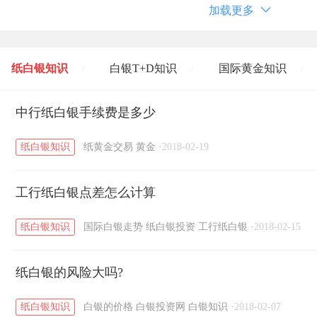
加载更多
纸白银知识
白银T+D知识
国际黄金知识
/
/
/
黄金T+D知识
中行纸白银手续费是多少
粤贵银知识
国际白银知识
/
/
/
纸白银知识
纸黄金交易
黄金
·
2018-02-19
工行纸白银点差怎么计算
纸白银知识
国际白银走势
纸白银投资
工行纸白银
·
2018-02-15
纸白银的风险大吗?
纸白银知识
白银的价格
白银投资网
白银知识
·
2018-02-07