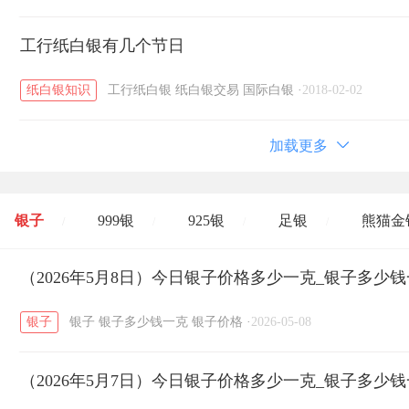
工行纸白银有几个节日
纸白银知识
工行纸白银
纸白银交易
国际白银
·
2018-02-02
加载更多
银子
999银
925银
足银
熊猫金
/
/
/
/
开国纪念币
（2026年5月8日）今日银子价格多少一克_银子多少
大清银币
长城币
老
/
/
/
银子
银子
银子多少钱一克
银子价格
·
2026-05-08
菜百
周生生
周大生
周六福
六
/
/
/
/
（2026年5月7日）今日银子价格多少一克_银子多少
六福
金至尊
潮宏基
亚一金店
/
/
/
/